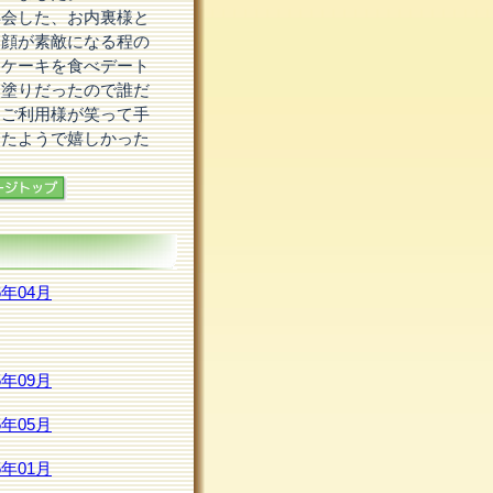
再会した、お内裏様と
お顔が素敵になる程の
りケーキを食べデート
白塗りだったので誰だ
、ご利用様が笑って手
けたようで嬉しかった
6年04月
5年09月
5年05月
5年01月