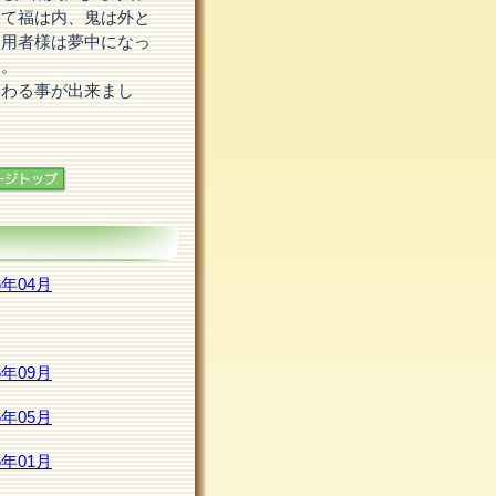
って福は内、鬼は外と
利用者様は夢中になっ
た。
終わる事が出来まし
6年04月
5年09月
5年05月
5年01月